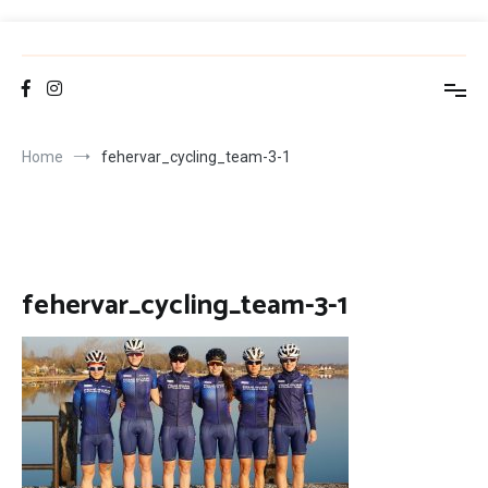
Skip
to
FCT
Fehérvár Cycling Team
content
Home
fehervar_cycling_team-3-1
fehervar_cycling_team-3-1