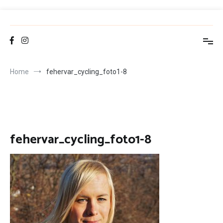
Skip
to
FCT
Fehérvár Cycling Team
content
Home
fehervar_cycling_foto1-8
fehervar_cycling_foto1-8