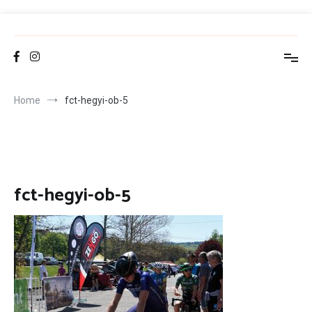
Skip
to
FCT
Fehérvár Cycling Team
content
Home
fct-hegyi-ob-5
fct-hegyi-ob-5