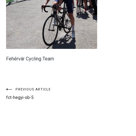
Fehérvár Cycling Team
Bejegyzés
PREVIOUS ARTICLE
fct-hegyi-ob-5
navigáció