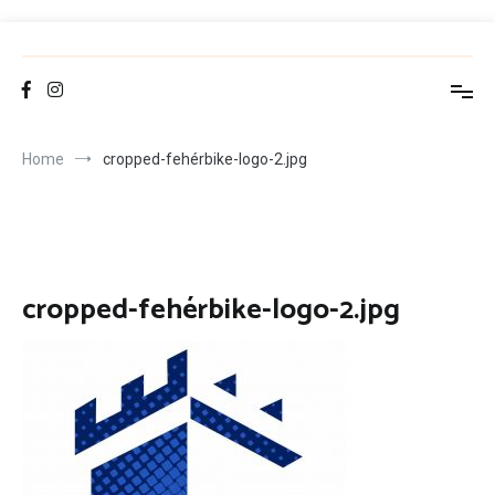
Skip
to
FCT
Fehérvár Cycling Team
content
Home
cropped-fehérbike-logo-2.jpg
cropped-fehérbike-logo-2.jpg